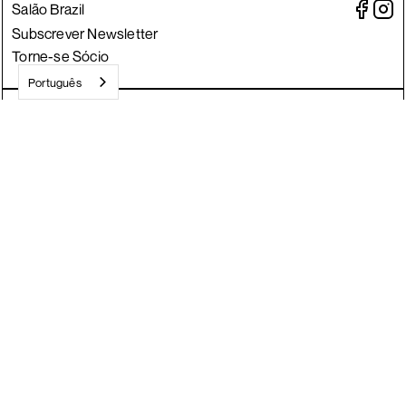
Salão Brazil
Subscrever Newsletter
Torne-se Sócio
Português
Crafted by Divisa.
©
2026
JACC
Todos os direitos reservados
O JACC é uma estrutura