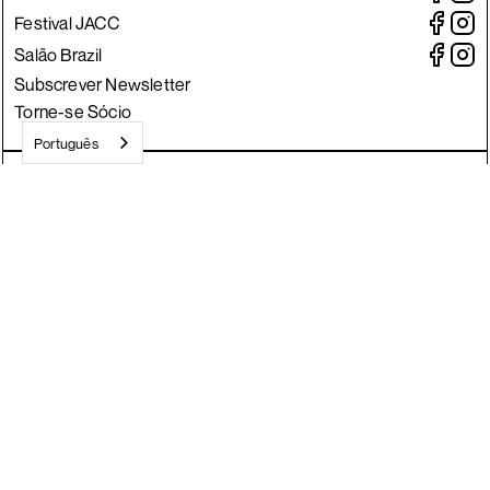
Festival JACC
Salão Brazil
Subscrever Newsletter
Torne-se Sócio
Português
Crafted by Divisa.
©
2026
JACC
Todos os direitos reservados