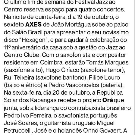
O último fim de semana do Festival Jazz ao
Centro reserva espaço para quatro concertos.
Na noite de quinta-feira, dia 19 de outubro, o
sexteto
de João Mortágua sobe ao palco
AXES
do Salão Brazil para apresentar o seu novíssimo
disco “Hexagon”, e para ajudar à celebração do
11º aniversário da casa sob a gestão do Jazz ao
Centro Clube. Com o saxofonista e compositor
residente em Coimbra, estarão Tomás Marques
(saxofone alto), Hugo Ciríaco (saxofone tenor),
Rui Teixeira (saxofone barítono), Filipe Louro
(baixo elétrico) e Pedro Vasconcelos (bateria).
Na sexta-feira, dia 20 de outubro, a República
Solar dos Kapängas recebe o projeto
que
Orè
junta, sob a liderança do contrabaixista brasileiro
Pedro Ivo Ferreira, o saxofonista português
José Soares, o guitarrista uruguaio Miguel
Petruccelli, José e o holandês Onno Govaert. A