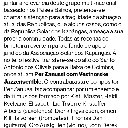
juntar à relevância deste grupo multi-nacional
baseado nos Países Baixos, pretende-se
chamar a atenção para a fragilidade da situação
atual das Repúblicas, que alguns casos, como o
da República Solar dos Kapängas, ameaça a sua
própria continuidade. Todas as receitas de
bilheteira revertem para o fundo de apoio
jurídico da Associação Solar dos Kapängas. À
noite, o festival transfere-se do alto do Santo
António dos Olivais para a Baixa de Coimbra,
onde atuam
Per Zanussi
com Vestnorske
. O contrabaixista e compositor
Jazzensemble
Per Zanussi faz acompanhar por um ensemble
de 11 músicos formado por
Kjetil Møster, Heidi
Kvelvane, Elisabeth Lid Trøen e Kristoffer
Alberts (saxofones), Didrik Ingvaldsen, Simen
Kiil Halvorsen (trompetes), Thomas Dahl
(guitarra), Gro Austgulen (violino), John Derek