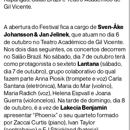
Gil Vicente.
A abertura do Festival fica a cargo de
Sven-Åke
, que atuam no dia 6
Johansson & Jan Jelinek
de outubro no Teatro Académico de Gil Vicente.
Nos dois dias seguintes, os concertos decorrem
no Salão Brazil. No sábado, dia 7 de outubro terá
como protagonista o sexteto
(sábado,
Lantana
dia 7 de outubro), grupo colaborativo do qual
fazem parte Anna Piosik (trompete e voz) Carla
Santana (eletrónica), Maria do Mar (violino),
Maria Radich (voz), Helena Espvall e Joana
Guerra (violoncelos). Na tarde de domingo, dia 8
de outubro, é a vez de
Lakecia Benjamin
apresentar “Phoenix” o seu quarteto formado
por Zaccai Curtis (piano), Ivan Taylor
(contrabaixo) e EJ Strickland (bateria).